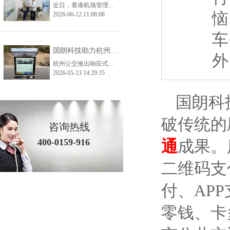
近日，香港机场管理局考察团一行莅临国朗科技开展实地参观考察与深度交流，公司核心管理层及相关业务、技术负责人全程陪同接待。考察团先后走进公司生产加工厂、总部办公及产品展示中心，全方位、多角度调研公司生产实力、品控体系与核心产品体系，为双方后续深化交流、探索合作契机奠定了坚实基础。 考察首站，香港机场管理局考察团深入国朗科技加工厂生产一线，实地走访生产车间、工艺加工区、品质检测区等核心区域。在参观过
恼
2026-06-12 11:08:08
车
国朗科技助力杭州预约公交——打造城市智慧出行新范式
外
杭州公交推出响应式智慧出行方案，通过AI调度和分时运营解决运力不足与空驶问题，实现高效、便捷、全龄友好的城市出行。
2026-05-13 14:29:35
国朗科
破传统的
咨询热线
400-0159-916
通
成果。
二维码支
付、AP
零钱、卡