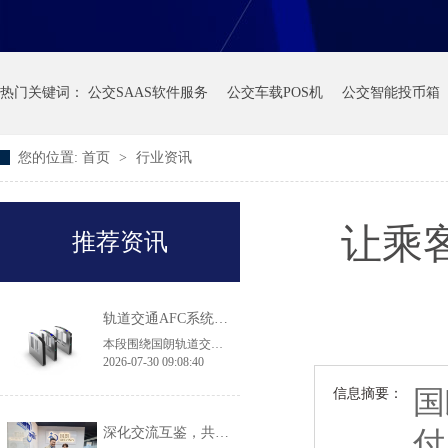
热门关键词：
公交SAAS软件服务
公交车载POS机
公交智能投币箱
您的位置:
首页
>
行业资讯
让乘
推荐资讯
轨道交通AFC系统产品·常见问答
本段围绕国朗轨道交通 AFC 闸机、自助售票机选型常见问题作出解答：翼闸适配高客流地铁换乘大站，拍打门机身轻薄，适用于客流平缓线路及实名制核验场景；43 寸大屏 TVM 售票机兼容境内外多种支付方式，可落地跨境交通枢纽项目；无障碍通行无需单独采购设备，直接选用原厂 900mm 加宽通道闸机即可满足轮椅、大件行李通行规范，两款闸机都具备消防、断电自动放行的安全配置。
2026-07-30 09:08:40
国
信息摘要：
深化交流互鉴，共促品质升级｜香港机场管理局莅临国朗科技参观考察
付