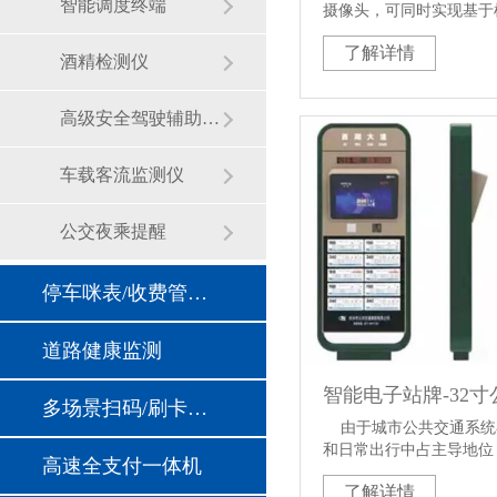
智能调度终端
摄像头，可同时实现基于
智能的驾驶员疲劳、注意
了解详情
打电话灯等不良行为检测
酒精检测仪
辆车距过近、车道偏移报
警、急减速报警、急转弯
高级安全驾驶辅助系统
及行人检测等功能。
车载客流监测仪
公交夜乘提醒
停车咪表/收费管理设备
道路健康监测
智能电子站牌-32
多场景扫码/刷卡支付模块
由于城市公共交通系统
和日常出行中占主导地位
高速全支付一体机
系统正在往智能化、人性
了解详情
中“智能公交电子站牌”