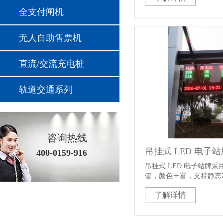
要的便民化举措。“智能
全支付闸机
决了以往乘客等待公交车
聊，电子站牌不仅可以直
无人自助售票机
候的公交车离本站还有多
实时文字或视频节目供等
如天气预报、公交改道信
直流/交流充电桩
等。杭州国朗科技有限公
牌系统融合计算机、通信
轨道交通系列
现代控制技术为一体，由
牌、总控中心和通讯网络
咨询热线
吊挂式 LED 电子站
400-0159-916
吊挂式 LED 电子站牌采用
管，颜色丰富，支持静态
动方式。 LED 显示面
了解详情
雾天、雨天等恶劣天气下
好，深受广大市民的 喜
于 LCD 电子站牌具备