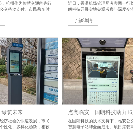
5月起，杭州作为智慧交通的先行
近日，香港机场管理局考察团一行
公交移动支付。市民乘车时
朗科技开展实地参观考察与深度交
多了一台POS机，此次公交
司核心管理层及相关业务、技术负
了解详情
OS机后，市民的乘车支付方
程陪同接待。考察团先后走进公司
选择，支付宝扫码支付，银
工厂、总部办公及产品展示中心，
他各类智能手机pay，手表手
位、多角度调研公司生产实力、品
。杭州是全国首个实现公交
与核心产品体系，为双方后续深化
市到目前…
探索合作契机奠定了坚实基础。 考
站，香港机场管理局考察团深入国
加工厂生产一线，实地走访生产车
艺加工区、品质检测区等核心区域
观过
・绿筑未来
经济社会的快速发展，市民
在国朗科技的技术支持下，临安公交
个性化、多样化趋势，相较
智慧电子站牌全面启用。项目搭载
点、定线、定时的运营服务
控屏，实时显示车辆动态与到站时