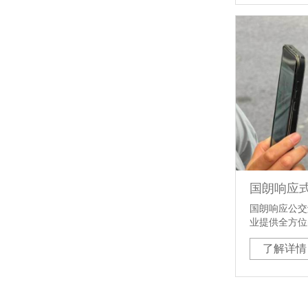
务系统、智能
运营效率、降
技将加速推广
全球公共交通
来城市注入强
国朗响应公交
业提供全方位
率、降低运营
了解详情
化、精准化的
条线下“一键
即发”的项目
望成为引领未
展方向。