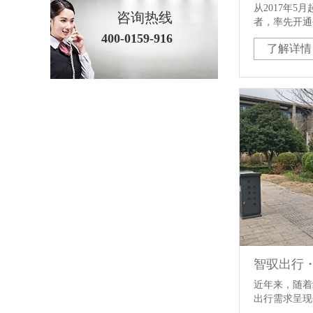
从2017年
咨询热线
者，率先开通
会发现公交上
400-0159-916
了解详情
配备的国朗P
式便有了多种
联云闪付等其
环的智能终端
移动支付的城
智驭出行
近年来，随着
出行需求呈现
于传统公交定