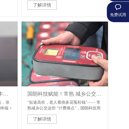
了解详情
线上线
计2月中旬竣工。新建电子站牌具备车辆实
调度系
时位置、精准到站时间预报、线路信息动
免费试用
调度与
态更新等核心功能，通过高清高亮显示屏
公交数
实现全天候信息清晰展示。此次合作以科
能显著
技赋能公共出行，显著提升了公交服务透
率。
明度与市民候车体验，是智慧城市建设的
一次重要实践。
告别 “点币难、对账慢、成本高”！国朗科技助力张家港公交开启票款管理智能化新纪元
国朗科技赋能！常熟 城乡公交升级，分段计费省 心，智能出行更安心
点，张
“短途高价，老人看病多花冤枉钱”—— 常
终端 +
熟城乡公交这些 “计费痛点”，国朗科技用
理、流
智能技术帮您解决！
了解详情
落地，