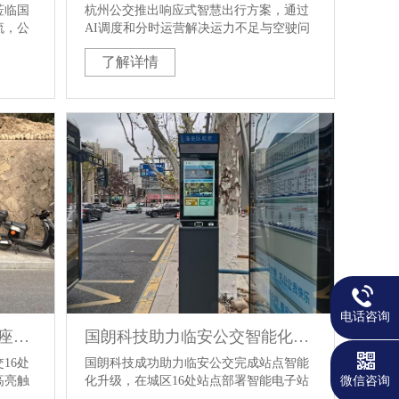
莅临国
杭州公交推出响应式智慧出行方案，通过
流，公
AI调度和分时运营解决运力不足与空驶问
责人全
题，实现高效、便捷、全龄友好的城市出
了解详情
生产加
行。
全方
控体系
交流、
察首
朗科技
间、工
。在参
电话咨询
点亮临安｜国朗科技助力16座智慧站台全面上线，等你来体验
国朗科技助力临安公交智能化升级：16处智能电子站牌项目顺利推进
16处
国朗科技成功助力临安公交完成站点智能
微信咨询
高亮触
化升级，在城区16处站点部署智能电子站
间，并
牌。项目已率先完成3处试点，全部工程预