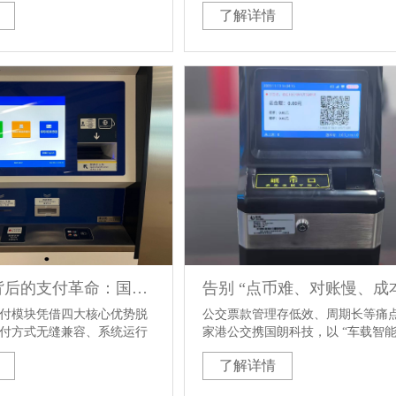
了解详情
应式公交服务因其可达性
与“掌上公交”APP数据互联，构建
的特点，更好地满足了市民
下协同服务体系。同步上线的智慧
的出行需求。
统，通过大数据分析实现车辆智能
线路动态优化。该项目标志着临安
字化转型取得重要突破，以科技赋
提升了市民出行体验与公交运营效
香港高铁背后的支付革命：国朗科技嵌入式模块引领全球交通智能化
付模块凭借四大核心优势脱
公交票款管理存低效、周期长等痛
付方式无缝兼容、系统运行
家港公交携国朗科技，以 “车载智能
本低、双离线支付保障交易
后台系统” 破局，实现投币智能处
了解详情
位合规安全体系。其强大的
程线上化，提效降本。方案已多城
，使其可广泛应用于地铁票
国朗未来将助更多公交数字化。