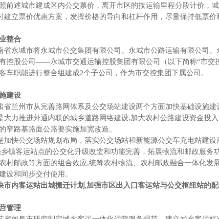
照前述城市建成区内公交票价，离开市区的按运输里程分段计价，城
立票价优惠方案，发挥价格的导向和杠杆作用，尽量保持低票价和
业整合
永城市将永城市公交集团有限公司、永城市公路运输有限公司、永
有控股公司——永城市交通运输控股集团有限公司（以下简称“市交
客车职能进行整合组建成2个子公司，作为市交控集团下属公司。
施建设
兰州市从完善路网体系及公交场站建设两个方面加快基础设施建
推进外通内联的城乡道路网络建设,加大农村公路建设资金投入,
的窄路基路面公路要实施加宽改造。
快公交场站规划布局，落实公交场站和新能源公交车充电站建设用
强乡镇客运站点的公交化升级改造和功能完善，拓展物流和邮政服务
农村邮政等方面的组合效应,统筹农村物流、农村邮政融合一体化发
建设和同步交付使用。
内客运站出城搬迁计划,加强市区出入口客运站与公交枢纽站的配
营管理