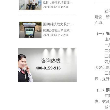
近日，香港机场管理局考察团一行莅临国朗科技开展实地参观考察与深度交流，公司核心管理层及相关业务、技术负责人全程陪同接待。考察团先后走进公司生产加工厂、总部办公及产品展示中心，全方位、多角度调研公司生产实力、品控体系与核心产品体系，为双方后续深化交流、探索合作契机奠定了坚实基础。 考察首站，香港机场管理局考察团深入国朗科技加工厂生产一线，实地走访生产车间、工艺加工区、品质检测区等核心区域。在参观过
2026-06-12 11:08:08
近年来
建设、经
介绍。
国朗科技助力杭州预约公交——打造城市智慧出行新范式
杭州公交推出响应式智慧出行方案，通过AI调度和分时运营解决运力不足与空驶问题，实现高效、便捷、全龄友好的城市出行。
（一）管
2026-05-13 14:29:35
山东省
一是进
二是按
三是制
咨询热线
四是编
400-0159-916
乡客运网
五是坚
设，提升
（二）票
江苏省
惠、财政
城市建