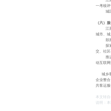
江苏省
一考核评
城区公交
（六）服
江苏省
城市、城
鼓励各
探索构
交、社区
推进城
动互联网
城乡客运
企业整合
共客运服
本文转自
说明：本