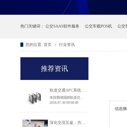
热门关键词：
公交SAAS软件服务
公交车载POS机
公交
您的位置:
首页
>
行业资讯
推荐资讯
轨道交通AFC系统产品·常见问答
本段围绕国朗轨道交通 AFC 闸机、自助售票机选型常见问题作出解答：翼闸适配高客流地铁换乘大站，拍打门机身轻薄，适用于客流平缓线路及实名制核验场景；43 寸大屏 TVM 售票机兼容境内外多种支付方式，可落地跨境交通枢纽项目；无障碍通行无需单独采购设备，直接选用原厂 900mm 加宽通道闸机即可满足轮椅、大件行李通行规范，两款闸机都具备消防、断电自动放行的安全配置。
2026-07-30 09:08:40
信息摘
深化交流互鉴，共促品质升级｜香港机场管理局莅临国朗科技参观考察