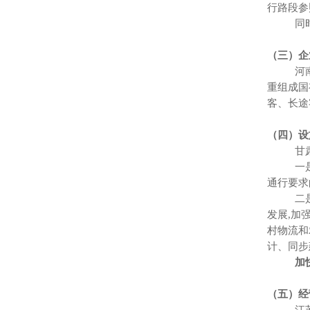
行路段参
同时建
（三）企
河南省
重组成国
客、长途
（四）设
甘肃省
一是大力
通行要求
二是加
发展,加
村物流和
计、同步
加快市
（五）经