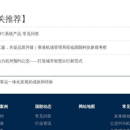
关推荐】
FC系统产品·常见问答
互鉴，共促品质升级｜香港机场管理局莅临国朗科技参观考察
助力杭州预约公交——打造城市智慧出行新范式
客运一体化发展的成效和经验
案例
国朗动态
网站地图
常
州
常见问答
未来移
港
行业资讯
公交POS