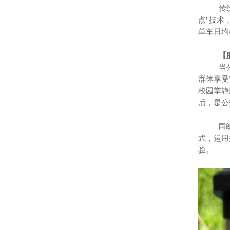
传统公交
点"技术
单车日均
【服务
当公交服
群体享受
校园掌静
后，是公
国
式，运用
验。