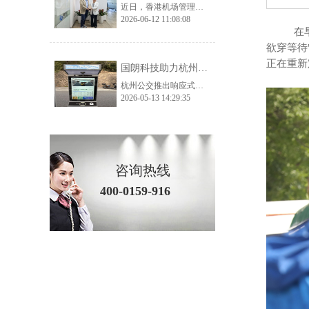
近日，香港机场管理局考察团一行莅临国朗科技开展实地参观考察与深度交流，公司核心管理层及相关业务、技术负责人全程陪同接待。考察团先后走进公司生产加工厂、总部办公及产品展示中心，全方位、多角度调研公司生产实力、品控体系与核心产品体系，为双方后续深化交流、探索合作契机奠定了坚实基础。 考察首站，香港机场管理局考察团深入国朗科技加工厂生产一线，实地走访生产车间、工艺加工区、品质检测区等核心区域。在参观过
2026-06-12 11:08:08
在早晚
欲穿等待
正在重新
国朗科技助力杭州预约公交——打造城市智慧出行新范式
杭州公交推出响应式智慧出行方案，通过AI调度和分时运营解决运力不足与空驶问题，实现高效、便捷、全龄友好的城市出行。
2026-05-13 14:29:35
咨询热线
400-0159-916