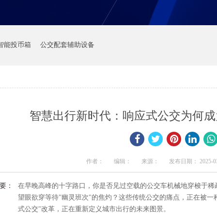
智能投币箱
公交配套辅助设备
智慧出行新时代：响应式公交为何成
作者：
编辑：
来源：
发布日期： 2025-03-1
要：
在早晚高峰的十字路口，你是否见过空载的公交车机械地穿梭于稀
望眼欲穿等待"幽灵班次"的焦灼？这些传统公交的痛点，正在被一
式公交"改革，正在重新定义城市出行的未来图景。