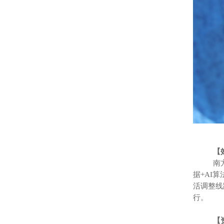
【效率
南方某公
据+AI
活调整线
行。
【资源