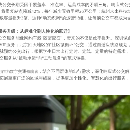
长期受困于覆盖率、准点率、运营成本的矛盾三角。响应式公交以
，将重复站点缩减42%，每年减少无效里程26万公里；杭州未来科技
载客量提升3倍。这种"动态织网"的运营思维，让每辆公交车都成为
升级：从标准化到人性化的跃迁】
务能像网约车般"随需应变"，带来的不仅是效率提升。深圳试点
VIP服务；北京回天地区的"社区微循环"公交，通过自适应线路规划
脉预约公交出行，
根据学生日常出行
定时、定线、定量的
特定需求，
交服务从"被动承运"向"主动服务"的范式转换。
结合不同群体的出行需求，深化响应式公交解
朗作为数字交通领航者，
拓展至更广泛的区域与线路，提供更加
个性化、智慧化的出行服务
，