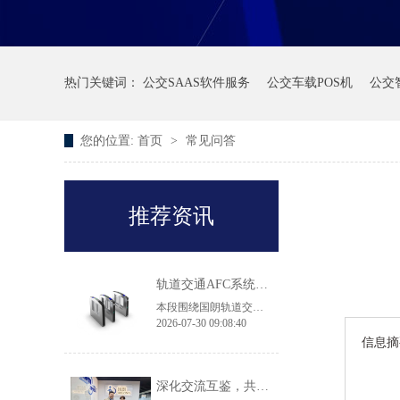
热门关键词：
公交SAAS软件服务
公交车载POS机
公交
您的位置:
首页
>
常见问答
推荐资讯
轨道交通AFC系统产品·常见问答
本段围绕国朗轨道交通 AFC 闸机、自助售票机选型常见问题作出解答：翼闸适配高客流地铁换乘大站，拍打门机身轻薄，适用于客流平缓线路及实名制核验场景；43 寸大屏 TVM 售票机兼容境内外多种支付方式，可落地跨境交通枢纽项目；无障碍通行无需单独采购设备，直接选用原厂 900mm 加宽通道闸机即可满足轮椅、大件行李通行规范，两款闸机都具备消防、断电自动放行的安全配置。
2026-07-30 09:08:40
信息摘
深化交流互鉴，共促品质升级｜香港机场管理局莅临国朗科技参观考察