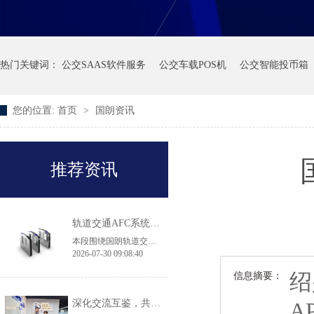
热门关键词：
公交SAAS软件服务
公交车载POS机
公交智能投币箱
您的位置:
首页
>
国朗资讯
推荐资讯
轨道交通AFC系统产品·常见问答
本段围绕国朗轨道交通 AFC 闸机、自助售票机选型常见问题作出解答：翼闸适配高客流地铁换乘大站，拍打门机身轻薄，适用于客流平缓线路及实名制核验场景；43 寸大屏 TVM 售票机兼容境内外多种支付方式，可落地跨境交通枢纽项目；无障碍通行无需单独采购设备，直接选用原厂 900mm 加宽通道闸机即可满足轮椅、大件行李通行规范，两款闸机都具备消防、断电自动放行的安全配置。
2026-07-30 09:08:40
绍
信息摘要：
深化交流互鉴，共促品质升级｜香港机场管理局莅临国朗科技参观考察
A