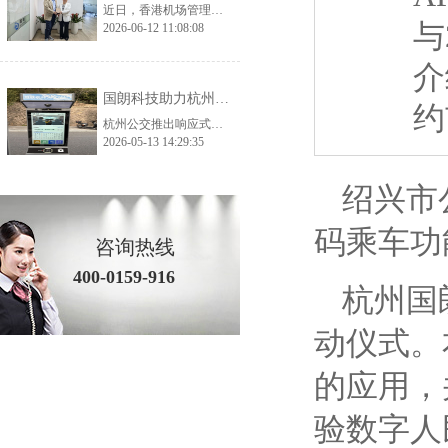
近日，香港机场管理局考察团一行莅临国朗科技开展实地参观考察与深度交流，公司核心管理层及相关业务、技术负责人全程陪同接待。考察团先后走进公司生产加工厂、总部办公及产品展示中心，全方位、多角度调研公司生产实力、品控体系与核心产品体系，为双方后续深化交流、探索合作契机奠定了坚实基础。 考察首站，香港机场管理局考察团深入国朗科技加工厂生产一线，实地走访生产车间、工艺加工区、品质检测区等核心区域。在参观过
与
2026-06-12 11:08:08
介
国朗科技助力杭州预约公交——打造城市智慧出行新范式
约
杭州公交推出响应式智慧出行方案，通过AI调度和分时运营解决运力不足与空驶问题，实现高效、便捷、全龄友好的城市出行。
2026-05-13 14:29:35
绍兴市
码乘车功
咨询热线
400-0159-916
杭州国
动仪式。
的应用，
验数字人